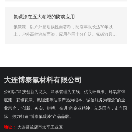
常见的有脂肪族聚氨酯固化剂和芳香族聚氨酯固化剂两
为主要产品结构，其中水性丙烯酸聚氨酯漆应用广泛，作
种。没有成膜物质，单纯的颜料和辅料是无法形成漆膜
为保护面漆发挥着重要作用。 丙烯酸聚氨酯漆厂家
的。 2.丙烯酸聚氨酯漆的二次成膜物质：丙烯酸聚氨
氟碳漆在五大领域的防腐应用
说，丙烯酸聚氨酯漆是工业钢结构常用的面漆之一，是一
酯漆厂家说，包括各种颜料、物理颜料、防锈颜料。能为
氟碳漆，以户外超耐候性而著称，防腐年限长达20年以
种装饰性防腐面漆。丙烯酸聚氨酯漆是以丙烯酸树脂、颜
漆膜提供色彩和遮盖力，提高涂料的防护性能和装饰效
上，户外高档涂装面漆，应用范围十分广泛。氟碳漆具备
料、助剂和溶剂为羟基组分，以脂肪族异氰酸酯为另一组
果，涂料良好的耐候性能延长涂料的使用寿命。颜料的组
极好的化学惰性、漆膜耐酸、碱、盐等化学物质和多种化
分的双组分自干型涂料。 丙烯酸聚氨酯漆厂家说，丙
成可以增加漆膜的厚度。利用自身的“片针”结构
学溶剂，为钢板提供保护屏障。漆膜坚韧、表面硬度高、
烯酸聚氨酯漆的特点如下： 1.良好的耐候性。 丙
耐冲击、耐磨性好，显示出极佳的物理机械性能。最突出
烯酸聚氨酯漆具有优异的耐候性、室外抗紫外线、不粉
显著的特性是耐污染、自清洁、超耐候、高装饰等特性。
化、不开裂。 2.机械性能强。 丙烯酸聚氨酯漆具
氟碳漆中含有较高键能的F-C化学键，能够长效保护基
有硬度高、抗冲击、耐磨、机械性能强等优点，符合国家
大连博泰氟材料有限公司
材，同时抵抗紫外线的破坏，丽缤纷产品氟含量达到1
标准。丙烯酸聚氨酯漆对各种基材具有良好的附着力，可
8%，符合《HG/T3792-2005交联型氟树脂涂料》中关于氟
用于碳钢、铸铁、各种钢结构、ABS、PVC塑料等材料。
公司以"科技创新为龙头、科学管理为主线、优良环氧漆、环氧富锌
含量的标准。因此氟碳漆在很多领域得到广泛应用，尤其
刷轻金属表面时，需要配套的底漆。 3.装饰效
底漆、彩钢瓦漆、氟碳漆等油漆产品为根本、诚信服务为理念"的企
是重度腐蚀的C4、C5腐蚀环境。
业宗旨，"创新、务实、拼搏、奋进"的企业精神，立足国内，走向国
际，努力打造"博泰氟碳漆"产品品牌。
地址：
大连普兰店市太平工业区