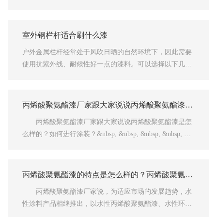
接涂覆材料，常用在一些设备和建筑物的涂装表面；而环
氧富锌漆在一些对防水防腐要求更高的场合中，往往更为
常用
室外钢栏杆适合刷什么漆
户外金属栏杆经常处于风吹日晒的自然环境下，因此需要
使用抗紫外线、耐候性好一点的漆料。可以选择以下几种
油漆进行防腐和保护。
丙烯酸聚氨酯漆厂家跟大家说说丙烯酸聚氨酯漆是
怎么样的？如何进行涂装？
丙烯酸聚氨酯漆厂家跟大家说说丙烯酸聚氨酯漆是怎
么样的？如何进行涂装？&nbsp; &nbsp; &nbsp; &nbsp; 丙
烯酸聚氨酯漆的组成基本上可以分为以下三种成分：成膜
物、二次成膜物和溶剂助剂。&nbsp; &nbsp; &nbsp; &nbs
p;1.丙烯酸聚氨酯漆的成膜：丙烯酸聚氨酯漆厂家说，丙
丙烯酸聚氨酯漆的特点是怎么样的？丙烯酸聚氨酯
烯酸聚氨酯涂料是一种双组分交联固化涂料，固化剂也是
漆厂家带你了解
丙烯酸聚氨酯漆厂家说，为适应市场的发展趋势，水
其成膜物质中必不可少的成分。固化剂的种类对漆膜的物
性涂料产品相继推出，以水性丙烯酸聚氨酯漆、水性环氧
理机械性能、耐化学性、耐候性、耐黄变性有很大影响。
富锌底漆、水性环氧面漆、水性环氧底漆、水性丙烯酸漆